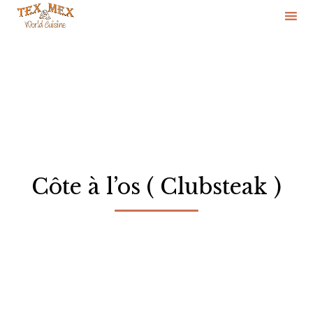
Skip
to
content
Côte à l’os ( Clubsteak )